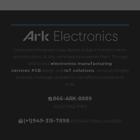
Corporate enterprises today demand digital transformation
and innovation. At Ark, we’re here to empower them. Through
end-to-end
electronics manufacturing
services
,
PCB
design, and
IoT solutions
, we solve complex
business challenges and deliver cost-effective solutions at
scale.
866-ARK-8889
SALES INQUIRIES
(+1)949-315-7898
INTERNATIONAL NUMBER