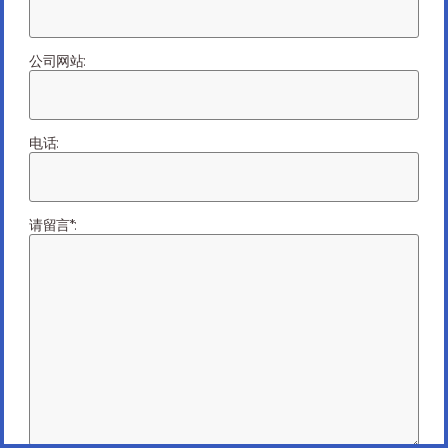
认识我们的领导团
队
公司网站:
电话:
John Raos
请留言*:
委员会成员
返回领导团队页面