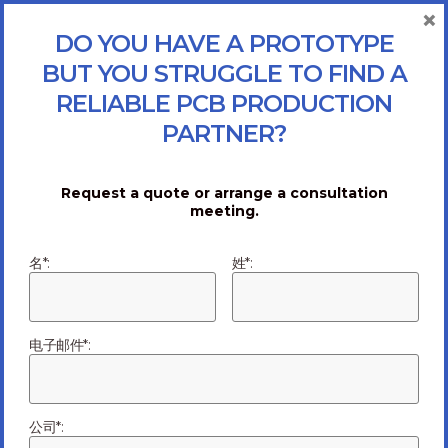
×
DO YOU HAVE A PROTOTYPE
BUT YOU STRUGGLE TO FIND A
RELIABLE PCB PRODUCTION
PARTNER?
Request a quote or arrange a consultation
meeting.
名*:
姓*:
电子邮件*:
公司*: