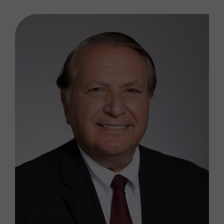
P
l
是的，我是真人实际操作
e
如果您接受我们的隐私政策，请不要点击这里
a
s
e
l
e
a
v
e
t
h
i
s
f
i
e
l
d
e
m
p
t
y