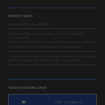
RECENT NEWS
Takeaways from IFA Berlin 2024
Mitigating Failure: High-Quality vs. Low-Cost Electronics
Manufacturing
10 Hot Topics in PCBA and Electronics Manufacturing
7 Key Factors Procurement Managers Consider When Choosing
an EMS Provider, Box Build or PCBA Manufacturer
VIDEOS | DOWNLOADS
ARK in a glance