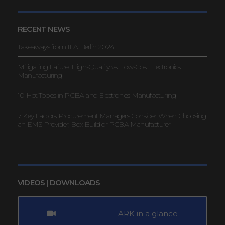
RECENT NEWS
Takeaways from IFA Berlin 2024
Mitigating Failure: High-Quality vs. Low-Cost Electronics
Manufacturing
10 Hot Topics in PCBA and Electronics Manufacturing
7 Key Factors Procurement Managers Consider When Choosing
an EMS Provider, Box Build or PCBA Manufacturer
VIDEOS | DOWNLOADS
ARK in a glance