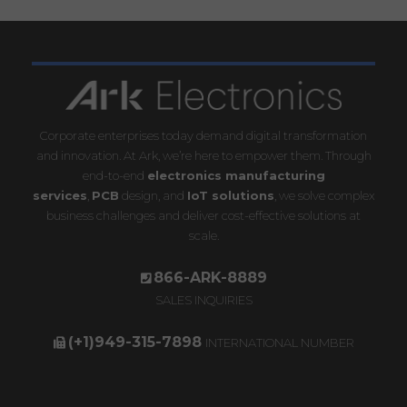
Corporate enterprises today demand digital transformation
and innovation. At Ark, we’re here to empower them. Through
end-to-end
electronics manufacturing
services
,
PCB
design, and
IoT solutions
, we solve complex
business challenges and deliver cost-effective solutions at
scale.
866-ARK-8889
SALES INQUIRIES
(+1)949-315-7898
INTERNATIONAL NUMBER