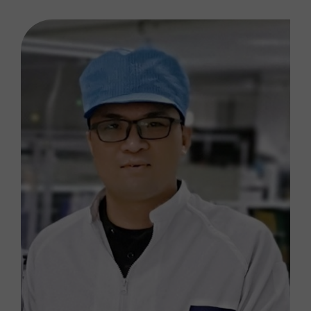
P
l
是的，我是真人实际操作
e
如果您接受我们的隐私政策，请不要点击这里
a
s
e
l
e
a
v
e
t
h
i
s
f
i
e
l
d
e
m
p
t
y