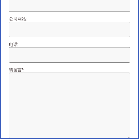
公司团队
公司网站:
电话:
杨捷福
请留言*:
总经理
回到领导团队首页