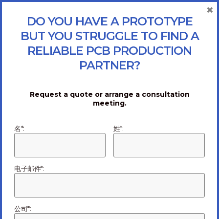
×
DO YOU HAVE A PROTOTYPE
BUT YOU STRUGGLE TO FIND A
RELIABLE PCB PRODUCTION
PARTNER?
Request a quote or arrange a consultation
meeting.
名*:
姓*:
电子邮件*:
公司*: